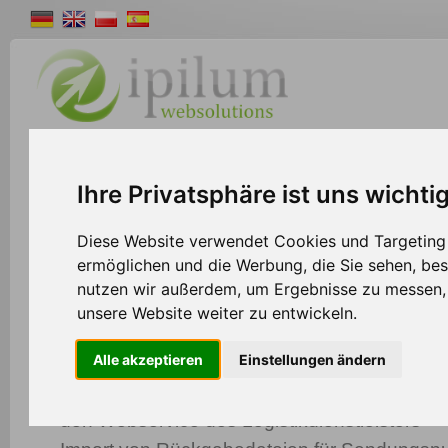
Shopsystem
Webdesign
Solutions
W
Ihre Privatsphäre ist uns wichti
>>
Home
Shopsystem
Diese Website verwendet Cookies und Targeting T
ermöglichen und die Werbung, die Sie sehen, bes
nutzen wir außerdem, um Ergebnisse zu messen
Fulfillment / Logistik
unsere Website weiter zu entwickeln.
Alle akzeptieren
Einstellungen ändern
Export von Kunden- undcAuftragsdaten für di
Versandetiketten z.B. als CSV, XML oder über
den Webservice des Logistikdienstleisters