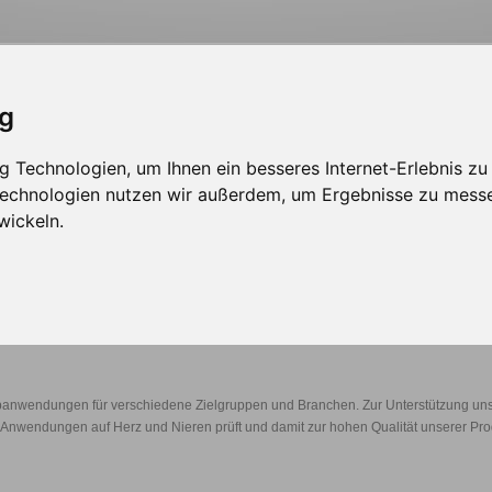
ig
 Technologien, um Ihnen ein besseres Internet-Erlebnis zu
sign
Solutions
Werbepartner
 Technologien nutzen wir außerdem, um Ergebnisse zu mess
wickeln.
Webbereich
ch
anwendungen für verschiedene Zielgruppen und Branchen. Zur Unterstützung uns
 Anwendungen auf Herz und Nieren prüft und damit zur hohen Qualität unserer Prod