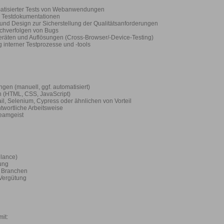
matisierter Tests von Webanwendungen
nd Testdokumentationen
nd Design zur Sicherstellung der Qualitätsanforderungen
chverfolgen von Bugs
eräten und Auflösungen (Cross-Browser/-Device-Testing)
 interner Testprozesse und -tools
en (manuell, ggf. automatisiert)
 (HTML, CSS, JavaScript)
Rail, Selenium, Cypress oder ähnlichen von Vorteil
ntwortliche Arbeitsweise
eamgeist
elance)
ung
en Branchen
 Vergütung
it: