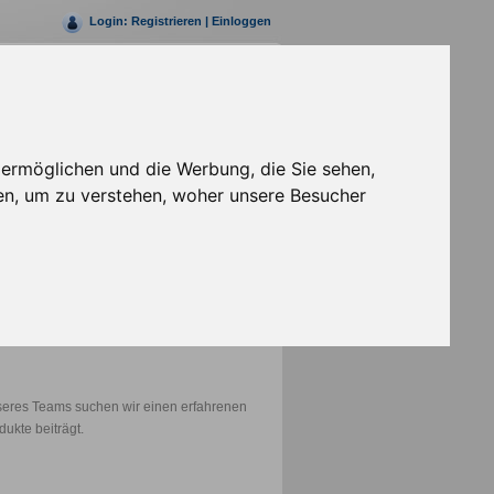
Login:
Registrieren
|
Einloggen
Rufen Sie uns jetzt an
+49 (0)30 69203147- 0
 ermöglichen und die Werbung, die Sie sehen,
en, um zu verstehen, woher unsere Besucher
eres Teams suchen wir einen erfahrenen
ukte beiträgt.