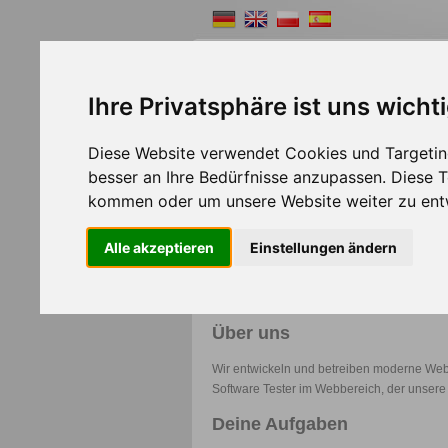
Ihre Privatsphäre ist uns wicht
Diese Website verwendet Cookies und Targeting
Shopsystem
Webde
besser an Ihre Bedürfnisse anzupassen. Diese
kommen oder um unsere Website weiter zu ent
Software Tester (m/w/d) – 
Alle akzeptieren
Einstellungen ändern
Beschäftigungsart:
Teilzeit oder freiberufli
Standort:
Remote oder nach Absprache
Beginn:
Nach Vereinbarung
Über uns
Wir entwickeln und betreiben moderne Web
Software Tester im Webbereich, der unsere
Deine Aufgaben