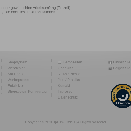
) oder gewünschten Arbeitsumfang (Teilzeit)
Projekte oder Test-Dokumentationen
Shopsystem
Demoseiten
Finden Sie
Webdesign
Über Uns
Folgen Sie 
Solutions
News / Presse
Werbepartner
Jobs/ Praktika
Entwickler
Kontakt
Shopsystem Konfigurator
Impressum
Datenschutz
Copyright © 2026 Ipilum GmbH | All rights reserved