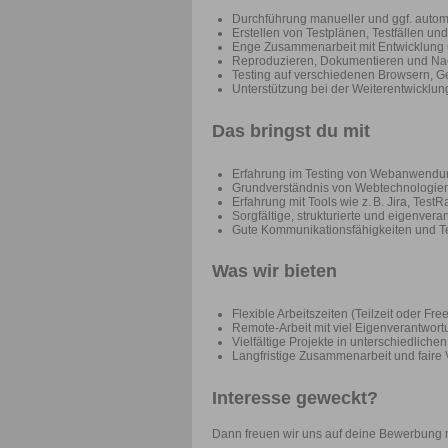
Durchführung manueller und ggf. auto
Erstellen von Testplänen, Testfällen u
Enge Zusammenarbeit mit Entwicklung u
Reproduzieren, Dokumentieren und Na
Testing auf verschiedenen Browsern, G
Unterstützung bei der Weiterentwicklung
Das bringst du mit
Erfahrung im Testing von Webanwendung
Grundverständnis von Webtechnologien
Erfahrung mit Tools wie z. B. Jira, Test
Sorgfältige, strukturierte und eigenvera
Gute Kommunikationsfähigkeiten und T
Was wir bieten
Flexible Arbeitszeiten (Teilzeit oder Fre
Remote-Arbeit mit viel Eigenverantwort
Vielfältige Projekte in unterschiedlich
Langfristige Zusammenarbeit und faire
Interesse geweckt?
Dann freuen wir uns auf deine Bewerbung m