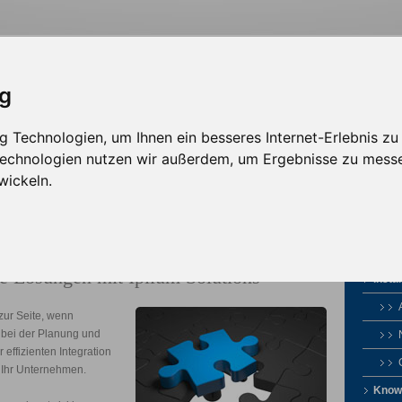
ig
 Technologien, um Ihnen ein besseres Internet-Erlebnis zu
sign
Solutions
Werbepartner
 Technologien nutzen wir außerdem, um Ergebnisse zu mess
wickeln.
e Lösungen mit Ipilum Solutions
Instal
zur Seite, wenn
s bei der Planung und
effizienten Integration
n Ihr Unternehmen.
Know