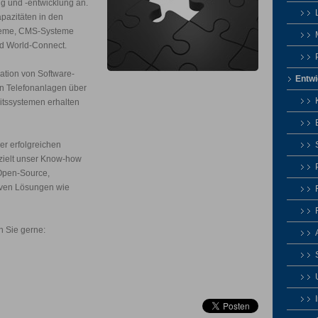
ng und -entwicklung an.
pazitäten in den
teme, CMS-Systeme
d World-Connect.
ation von Software-
Entwi
on Telefonanlagen über
itssystemen erhalten
rer erfolgreichen
ezielt unser Know-how
Open-Source,
iven Lösungen wie
n Sie gerne: