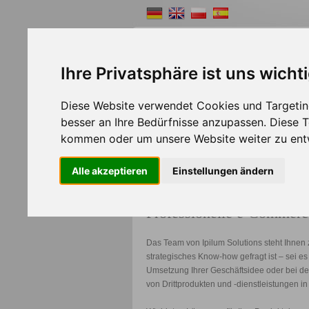
Ihre Privatsphäre ist uns wicht
Diese Website verwendet Cookies und Targeting
Shopsystem
Webde
besser an Ihre Bedürfnisse anzupassen. Diese
>>
Home
Solutions
kommen oder um unsere Website weiter zu ent
Alle akzeptieren
Einstellungen ändern
Professionelle e-Commerc
Das Team von Ipilum Solutions steht Ihnen 
strategisches Know-how gefragt ist – sei e
Umsetzung Ihrer Geschäftsidee oder bei der 
von Drittprodukten und -dienstleistungen i