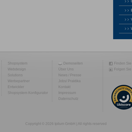
Shopsystem
Demoseiten
Finden Sie
Webdesign
Über Uns
Folgen Sie 
Solutions
News / Presse
Werbepartner
Jobs/ Praktika
Entwickler
Kontakt
Shopsystem Konfigurator
Impressum
Datenschutz
Copyright © 2026 Ipilum GmbH | All rights reserved