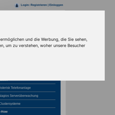
Login:
Registrieren
|
Einloggen
Rufen Sie uns jetzt an
+49 (0)30 69203147- 0
 ermöglichen und die Werbung, die Sie sehen,
en, um zu verstehen, woher unsere Besucher
Solutions
lation
Asterisk Telefonanlage
Nagios Serverüberwachung
Clustersysteme
-How