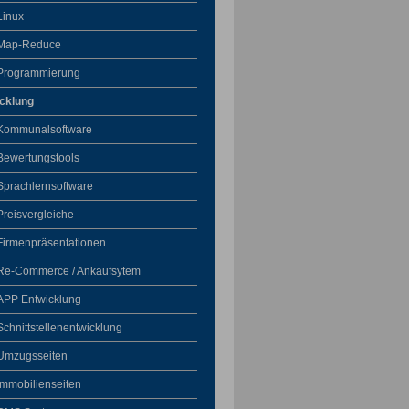
Linux
Map-Reduce
Programmierung
cklung
Kommunalsoftware
Bewertungstools
Sprachlernsoftware
Preisvergleiche
Firmenpräsentationen
Re-Commerce / Ankaufsytem
APP Entwicklung
Schnittstellenentwicklung
Umzugsseiten
Immobilienseiten