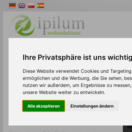
Shopsystem
Webdesign
Solutions
W
Ihre Privatsphäre ist uns wichti
>>
Home
Solutions
Diese Website verwendet Cookies und Targeting T
ermöglichen und die Werbung, die Sie sehen, bes
nutzen wir außerdem, um Ergebnisse zu messen
Professionelle e-Commerce Lösungen mit Ipil
unsere Website weiter zu entwickeln.
Das Team von Ipilum Solutions steht Ihnen zur Seite, wenn
Alle akzeptieren
Einstellungen ändern
strategisches Know-how gefragt ist – sei es bei der Planung und
Umsetzung Ihrer Geschäftsidee oder bei der effizienten Integration
von Drittprodukten und -dienstleistungen in Ihr Unternehmen.