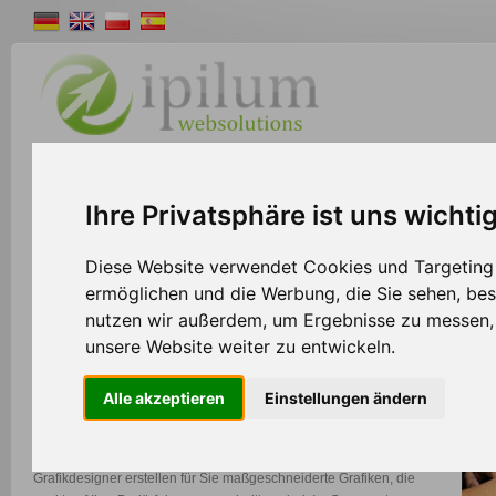
Shopsystem
Webdesign
Solutions
W
Ihre Privatsphäre ist uns wichti
>>
Home
Webdesign
Diese Website verwendet Cookies und Targeting T
ermöglichen und die Werbung, die Sie sehen, bes
nutzen wir außerdem, um Ergebnisse zu messen
Webdesign
unsere Website weiter zu entwickeln.
Sie benötigen ein neues Firmenlogo, auffällige Werbebanner oder
Alle akzeptieren
Einstellungen ändern
sogar ein komplettes Webseitenlayout?
Dann sind Sie bei uns an der richtigen Adresse. Unsere versierten
Grafikdesigner erstellen für Sie maßgeschneiderte Grafiken, die