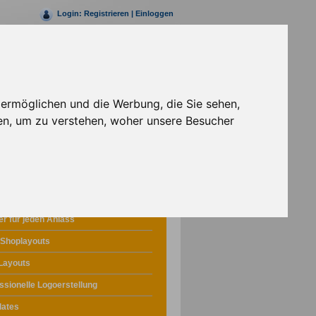
Login:
Registrieren
|
Einloggen
Rufen Sie uns jetzt an
+49 (0)30 69203147- 0
 ermöglichen und die Werbung, die Sie sehen,
en, um zu verstehen, woher unsere Besucher
Webdesign
r für jeden Anlass
 Shoplayouts
Layouts
ssionelle Logoerstellung
lates