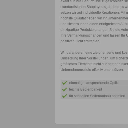
exakt auf Ihre Bedürfnisse zugeschnitten s
standardisierten Shoplayouts, die bereits wei
setzen wir auf individuelle Kreationen. Mit
höchste Qualität heben wir Ihr Unternehm
und sichern Ihnen einen erfolgreichen Auftri
einzigartige Produkte erlangen Sie die Auf
Ihre Vermarktungschancen und lassen Ihr 
positiven Licht erstrahlen.
Wir garantieren eine zielorientierte und ko
Umsetzung Ihrer Vorstellungen, um sicherzu
grafischen Elemente nicht nur beeindrucke
Unternehmensziele effektiv unterstützen.
einmalige, ansprechende Optik
leichte Bedienbarkeit
für schnellen Seitenaufbau optimiert