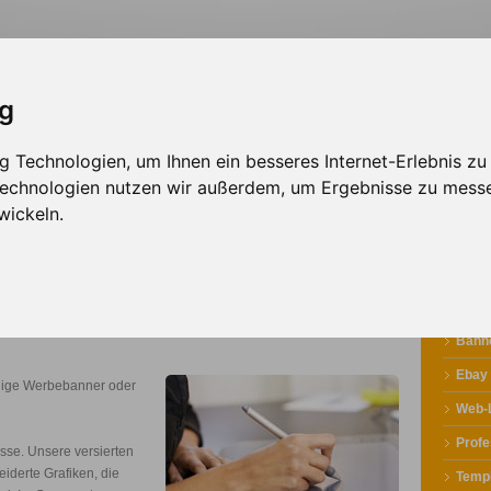
ig
 Technologien, um Ihnen ein besseres Internet-Erlebnis zu
sign
Solutions
Werbepartner
 Technologien nutzen wir außerdem, um Ergebnisse zu mess
wickeln.
Banne
Ebay
llige Werbebanner oder
Web-
Profe
esse. Unsere versierten
iderte Grafiken, die
Temp