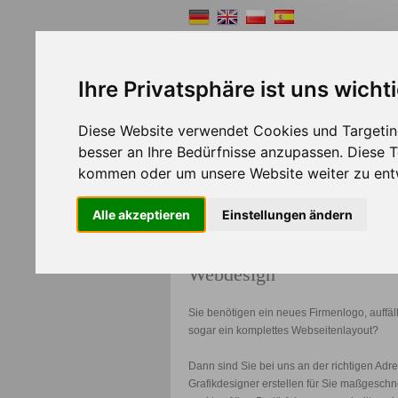
Ihre Privatsphäre ist uns wicht
Diese Website verwendet Cookies und Targeting
Shopsystem
Webde
besser an Ihre Bedürfnisse anzupassen. Diese
kommen oder um unsere Website weiter zu ent
>>
Home
Webdesign
Alle akzeptieren
Einstellungen ändern
Webdesign
Sie benötigen ein neues Firmenlogo, auffä
sogar ein komplettes Webseitenlayout?
Dann sind Sie bei uns an der richtigen Adr
Grafikdesigner erstellen für Sie maßgeschne