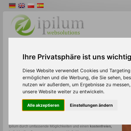
Shopsystem
Webdesign
Solutions
W
Ihre Privatsphäre ist uns wichti
>>
Home
Shopsystem
Diese Website verwendet Cookies und Targeting T
ermöglichen und die Werbung, die Sie sehen, bes
nutzen wir außerdem, um Ergebnisse zu messen
Shopsystem für E-Commerce + Re-Commerce
unsere Website weiter zu entwickeln.
Das Ipilum Shopsystem bietet eine außergewöhnliche
Alle akzeptieren
Einstellungen ändern
Komplettlösung, die es Ihnen ermöglicht, sämtliche
Geschäftsprozesse bequem von einer einzigen Software aus zu
steuern. Im Gegensatz zu herkömmlichen Lösungen zeichnet sich
Ipilum durch umfassende Möglichkeiten und einen
kostenfreien,