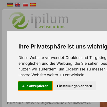
Shopsystem
Webdesign
Solutions
W
Ihre Privatsphäre ist uns wichti
>>
Home
Shopsystem
Diese Website verwendet Cookies und Targeting T
ermöglichen und die Werbung, die Sie sehen, bes
nutzen wir außerdem, um Ergebnisse zu messen
Shopsystem für E-Commerce + Re-Commerce
unsere Website weiter zu entwickeln.
Das Ipilum Shopsystem bietet eine außergewöhnliche
Alle akzeptieren
Einstellungen ändern
Komplettlösung, die es Ihnen ermöglicht, sämtliche
Geschäftsprozesse bequem von einer einzigen Software aus zu
steuern. Im Gegensatz zu herkömmlichen Lösungen zeichnet sich
Ipilum durch umfassende Möglichkeiten und einen
kostenfreien,