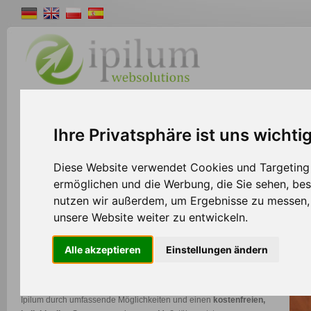
Shopsystem
Webdesign
Solutions
W
Ihre Privatsphäre ist uns wichti
>>
Home
Shopsystem
Diese Website verwendet Cookies und Targeting T
ermöglichen und die Werbung, die Sie sehen, bes
nutzen wir außerdem, um Ergebnisse zu messen
Shopsystem für E-Commerce + Re-Commerce
unsere Website weiter zu entwickeln.
Das Ipilum Shopsystem bietet eine außergewöhnliche
Alle akzeptieren
Einstellungen ändern
Komplettlösung, die es Ihnen ermöglicht, sämtliche
Geschäftsprozesse bequem von einer einzigen Software aus zu
steuern. Im Gegensatz zu herkömmlichen Lösungen zeichnet sich
Ipilum durch umfassende Möglichkeiten und einen
kostenfreien,