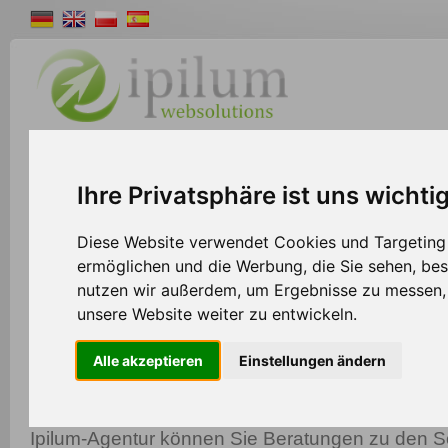
Shopsystem
Webdesign
Solutions
W
Ihre Privatsphäre ist uns wichti
>>
Home
Shopsystem
Diese Website verwendet Cookies und Targeting T
ermöglichen und die Werbung, die Sie sehen, bes
nutzen wir außerdem, um Ergebnisse zu messen
Agenturen
unsere Website weiter zu entwickeln.
Werden Sie Agentur-Partner und bieten Sie Ihre
Alle akzeptieren
Einstellungen ändern
maßgeschneiderte Version des Ipilum Shopsyste
abgestimmt auf ihre individuellen Anforderungen. A
Ipilum-Agentur können Sie Beratungen zu den 