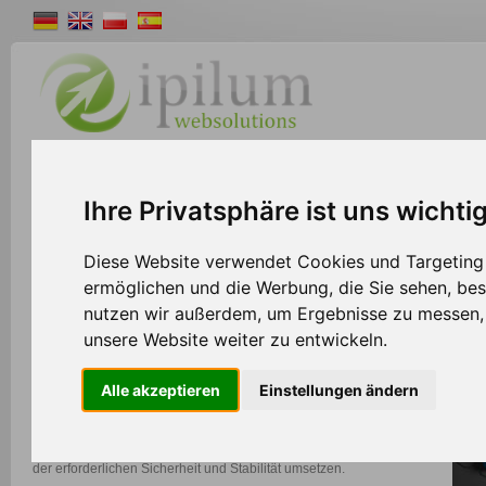
Shopsystem
Webdesign
Solutions
W
Ihre Privatsphäre ist uns wichti
>>
Home
Solutions
Diese Website verwendet Cookies und Targeting T
ermöglichen und die Werbung, die Sie sehen, bes
nutzen wir außerdem, um Ergebnisse zu messen
Programmierung
unsere Website weiter zu entwickeln.
Benötigen Sie Hilfe bei der Programmierung eines Projekts oder
Alle akzeptieren
Einstellungen ändern
möchten Sie komplette Anwendungen von uns entwickeln lassen?
Mit über 15 Jahren Erfahrung im Bereich Softwareentwicklung
können wir auch größere Projekte nach Ihren Wünschen und mit
der erforderlichen Sicherheit und Stabilität umsetzen.