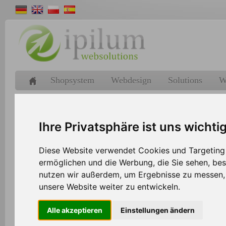
Shopsystem
Webdesign
Solutions
W
>>
Home
Shopsystem
Ihre Privatsphäre ist uns wichti
Diese Website verwendet Cookies und Targeting T
Preisportale
ermöglichen und die Werbung, die Sie sehen, bes
nutzen wir außerdem, um Ergebnisse zu messen
Erstellen Sie mühelos Preislisten mit unserem fle
unsere Website weiter zu entwickeln.
Preislistenkonfigurator, die über einen Link von 
abgerufen werden können.
Alle akzeptieren
Einstellungen ändern