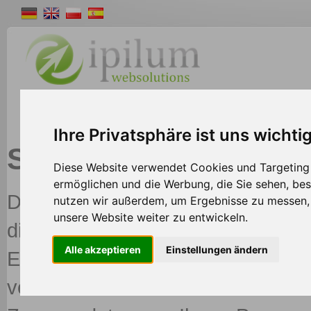
Shopsystem
Webdesign
Solutions
W
Ihre Privatsphäre ist uns wichti
Schnittstelle zu Am
Diese Website verwendet Cookies und Targeting T
ermöglichen und die Werbung, die Sie sehen, bes
Das Ipilum Shopsystem bietet Ihn
nutzen wir außerdem, um Ergebnisse zu messen
unsere Website weiter zu entwickeln.
die passende Schnittstelle. Darun
Alle akzeptieren
Einstellungen ändern
Einsatz von mehreren Bezahlmetho
verkaufsfördernd erwiesen. Alles 