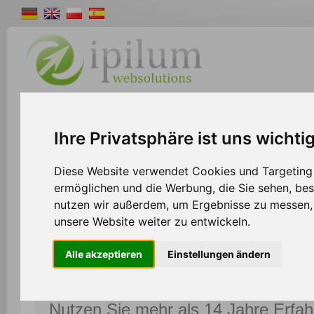
Shopsystem
Webdesign
Solutions
W
Ihre Privatsphäre ist uns wichti
Diese Website verwendet Cookies und Targeting T
ermöglichen und die Werbung, die Sie sehen, bes
nutzen wir außerdem, um Ergebnisse zu messen
unsere Website weiter zu entwickeln.
Das modulare Shopsystem für Ihren Weberfolg!
Alle akzeptieren
Einstellungen ändern
Nutzen Sie mehr als 14 Jahre Erfah