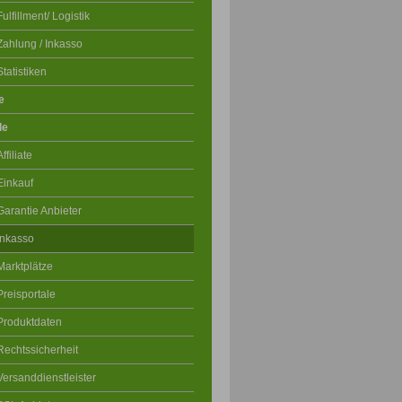
Fulfillment/ Logistik
Zahlung / Inkasso
Statistiken
e
le
Affiliate
Einkauf
Garantie Anbieter
Inkasso
Marktplätze
Preisportale
Produktdaten
Rechtssicherheit
Versanddienstleister