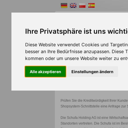
Ihre Privatsphäre ist uns wicht
Diese Website verwendet Cookies und Targeting
Shopsystem
Webde
besser an Ihre Bedürfnisse anzupassen. Diese
>>
Home
Shopsystem
kommen oder um unsere Website weiter zu ent
Alle akzeptieren
Einstellungen ändern
Schufa
Prüfen Sie die Kreditwürdigkeit Ihrer Kunde
Shopsystem-Schnittstelle eine Anfrage zur 
Die Schufa Holding AG ist eine Wirtschafts
Standorten vertreten. Die Schufa ist im Bes