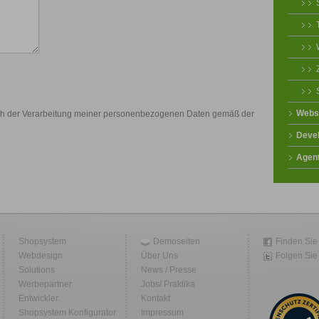
Webs
ch der Verarbeitung meiner personenbezogenen Daten gemäß der
Deve
Agen
Shopsystem
Demoseiten
Finden Sie
Webdesign
Über Uns
Folgen Sie 
Solutions
News / Presse
Werbepartner
Jobs/ Praktika
Entwickler
Kontakt
Shopsystem Konfigurator
Impressum