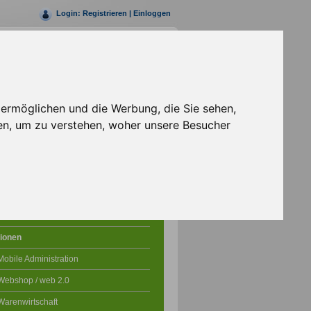
Login:
Registrieren
|
Einloggen
Rufen Sie uns jetzt an
+49 (0)30 69203147- 0
 ermöglichen und die Werbung, die Sie sehen,
en, um zu verstehen, woher unsere Besucher
Shopsystem
icke in die Shopsoftware
ionen
Mobile Administration
Webshop / web 2.0
Warenwirtschaft