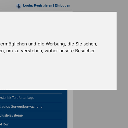
Login:
Registrieren
|
Einloggen
Rufen Sie uns jetzt an
+49 (0)30 69203147- 0
 ermöglichen und die Werbung, die Sie sehen,
en, um zu verstehen, woher unsere Besucher
Solutions
lation
Asterisk Telefonanlage
Nagios Serverüberwachung
Clustersysteme
-How