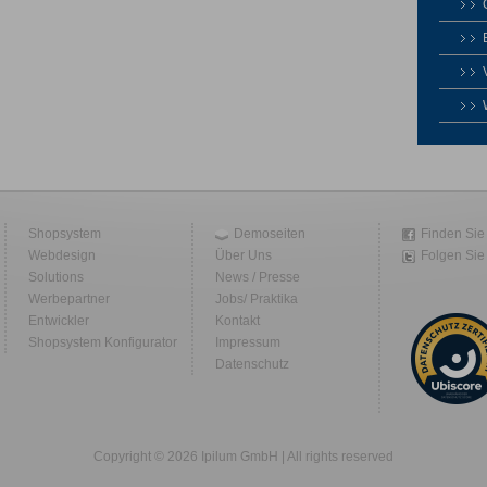
Shopsystem
Demoseiten
Finden Sie
Webdesign
Über Uns
Folgen Sie 
Solutions
News / Presse
Werbepartner
Jobs/ Praktika
Entwickler
Kontakt
Shopsystem Konfigurator
Impressum
Datenschutz
Copyright © 2026 Ipilum GmbH | All rights reserved