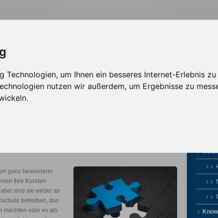
ig
 Technologien, um Ihnen ein besseres Internet-Erlebnis zu
sign
Solutions
Werbepartner
 Technologien nutzen wir außerdem, um Ergebnisse zu mess
wickeln.
Instal
 von ganz besonderer
können Ihre Kunden
abei sind sie weder an
hschule betreiben, das
n möchten oder es als
Know