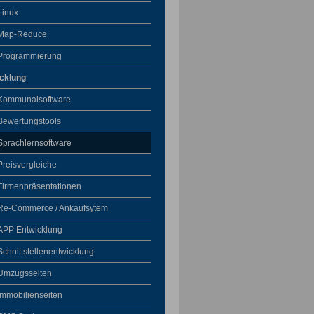
Linux
Map-Reduce
Programmierung
cklung
Kommunalsoftware
Bewertungstools
Sprachlernsoftware
Preisvergleiche
Firmenpräsentationen
Re-Commerce / Ankaufsytem
APP Entwicklung
Schnittstellenentwicklung
Umzugsseiten
Immobilienseiten