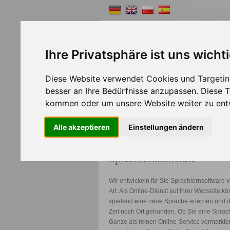
Ihre Privatsphäre ist uns wicht
Diese Website verwendet Cookies und Targeting
Shopsystem
Webde
besser an Ihre Bedürfnisse anzupassen. Diese
>>
Home
Solutions
kommen oder um unsere Website weiter zu ent
Alle akzeptieren
Einstellungen ändern
Sprachlernsoftware
Wir entwickeln für Sie Sprachlernsoftware
Art. Als Online-Dienst auf Ihrer Webseite 
spielend eine neue Sprache erlernen und d
Zeit noch Ort gebunden. Ob Sie eine Sprac
Ganze als reinen Online-Service vermarkte