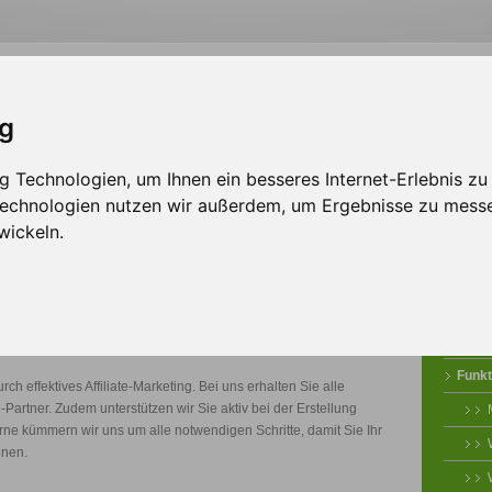
ig
sign
Solutions
Werbepartner
 Technologien, um Ihnen ein besseres Internet-Erlebnis zu
 Technologien nutzen wir außerdem, um Ergebnisse zu mess
wickeln.
as Ipilum Shopsystem
Einbl
Funkt
ch effektives Affiliate-Marketing. Bei uns erhalten Sie alle
te-Partner. Zudem unterstützen wir Sie aktiv bei der Erstellung
rne kümmern wir uns um alle notwendigen Schritte, damit Sie Ihr
nnen.