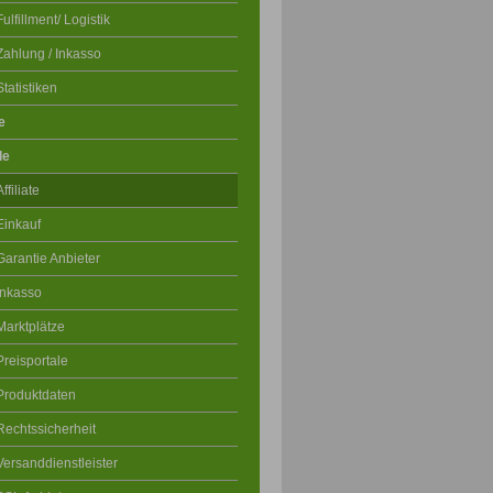
Fulfillment/ Logistik
Zahlung / Inkasso
Statistiken
e
le
Affiliate
Einkauf
Garantie Anbieter
Inkasso
Marktplätze
Preisportale
Produktdaten
Rechtssicherheit
Versanddienstleister