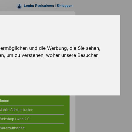
Login:
Registrieren
|
Einloggen
Rufen Sie uns jetzt an
+49 (0)30 69203147- 0
 ermöglichen und die Werbung, die Sie sehen,
en, um zu verstehen, woher unsere Besucher
Shopsystem
icke in die Shopsoftware
ionen
Mobile Administration
Webshop / web 2.0
Warenwirtschaft