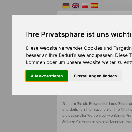
Ihre Privatsphäre ist uns wicht
Shopsystem
Webde
Diese Website verwendet Cookies und Targeting
besser an Ihre Bedürfnisse anzupassen. Diese
>>
Home
Shopsystem
kommen oder um unsere Website weiter zu ent
Alle akzeptieren
Einstellungen ändern
Affiliate Marketing für d
Steigern Sie die Bekanntheit Ihres Shops dur
erforderlichen Informationen für Ihre Affilia
professioneller Werbemittel wie Banner. Ge
Affiliate-Marketing erfolgreich betreiben kö