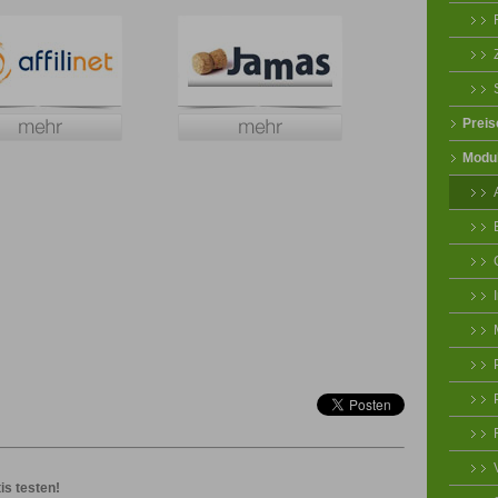
Preis
Modu
is testen!