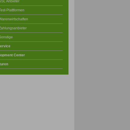
SSL Anbieter
Test-Plattformen
Warenwirtschaften
Zahlungsanbieter
Sonstige
ervice
lopment Center
turen