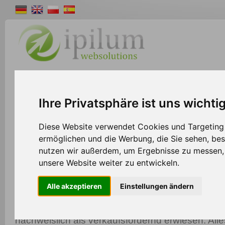
Shopsystem
Webdesign
Solutions
W
>>
Home
Shopsystem
Ihre Privatsphäre ist uns wichti
Diese Website verwendet Cookies und Targeting T
ermöglichen und die Werbung, die Sie sehen, bes
nutzen wir außerdem, um Ergebnisse zu messen
Schnittstelle zu Paypal
unsere Website weiter zu entwickeln.
Das Ipilum Shopsystem bietet Ihnen für nahezu 
Alle akzeptieren
Einstellungen ändern
Zahlungsanbieter die passende Schnittstelle. Da
zu Paypal. Der Einsatz von mehreren Bezahlmet
nachweislich als verkaufsfördernd erwiesen. All