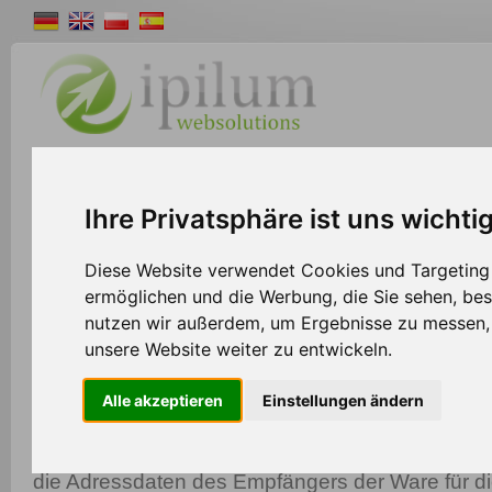
Shopsystem
Webdesign
Solutions
W
Ihre Privatsphäre ist uns wichti
>>
Home
Shopsystem
Diese Website verwendet Cookies und Targeting T
ermöglichen und die Werbung, die Sie sehen, bes
nutzen wir außerdem, um Ergebnisse zu messen
Dachser Schnittstelle zum Ipilum S
unsere Website weiter zu entwickeln.
Mit den Export Schnittstellen vom Ipilum Shopsy
Alle akzeptieren
Einstellungen ändern
schnell und effizient Ihr tägliches Versandauf
Aufträge können aus einer Liste heraus direkt se
die Adressdaten des Empfängers der Ware für d