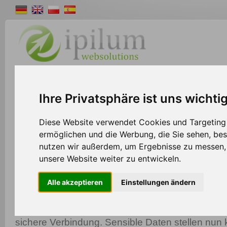
Shopsystem
Webdesign
Solutions
W
Ihre Privatsphäre ist uns wichti
>>
Home
Shopsystem
Diese Website verwendet Cookies und Targeting T
ermöglichen und die Werbung, die Sie sehen, bes
nutzen wir außerdem, um Ergebnisse zu messen
Thawte SSL Zertifikat
unsere Website weiter zu entwickeln.
Zeigen Sie Ihren Kunden, dass Ihre Webseite sic
Alle akzeptieren
Einstellungen ändern
Thawte SSL Zertifikat können Sie die Datenübe
Server und Webseite verschlüsseln und gewährle
sichere Verbindung. Sensible Daten stellen nun