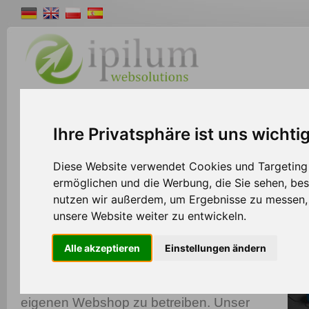
Shopsystem
Webdesign
Solutions
W
Ihre Privatsphäre ist uns wichti
>>
Home
Solutions
Diese Website verwendet Cookies und Targeting T
ermöglichen und die Werbung, die Sie sehen, bes
nutzen wir außerdem, um Ergebnisse zu messen
World-Connect
unsere Website weiter zu entwickeln.
Verkaufen Sie Ihre Produkte auf Plattformen
Alle akzeptieren
Einstellungen ändern
wie Ebay, Amazon, Kauflux und vielen
anderen Marktplätzen, auch ohne einen
eigenen Webshop zu betreiben. Unser