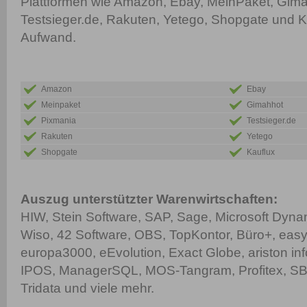
Plattformen wie Amazon, Ebay, MeinPaket, Gima
Testsieger.de, Rakuten, Yetego, Shopgate und 
Aufwand.
Amazon
Ebay
Meinpaket
Gimahhot
Pixmania
Testsieger.de
Rakuten
Yetego
Shopgate
Kauflux
Auszug unterstützter Warenwirtschaften:
HIW, Stein Software, SAP, Sage, Microsoft Dyn
Wiso, 42 Software, OBS, TopKontor, Büro+, easy
europa3000, eEvolution, Exact Globe, ariston inf
IPOS, ManagerSQL, MOS-Tangram, Profitex, SBH
Tridata und viele mehr.