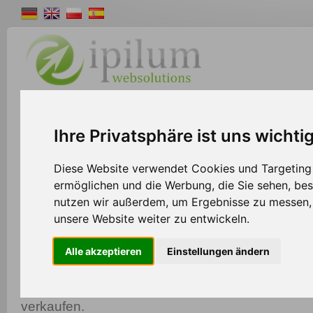
Shopsystem
Webdesign
Solutions
W
Ihre Privatsphäre ist uns wichti
>>
Home
Shopsystem
Diese Website verwendet Cookies und Targeting T
ermöglichen und die Werbung, die Sie sehen, bes
nutzen wir außerdem, um Ergebnisse zu messen
Marktplätze
unsere Website weiter zu entwickeln.
Steigern Sie Ihre Bekanntheit und Umsätze mit Le
Alle akzeptieren
Einstellungen ändern
Ipilum Shopsystem ermöglicht es Ihnen, Ihre Pro
verschiedenen Marktplätzen von einem zentrale
verkaufen.