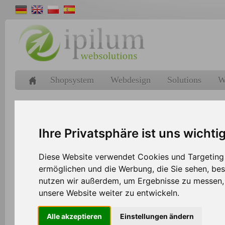
Shopsystem
Webdesign
Solutions
W
Ipilum sucht eine:n 
Ihre Privatsphäre ist uns wichti
(m/w/d) für Straßenk
Diese Website verwendet Cookies und Targeting T
in Festanstellung Teilzeit
ermöglichen und die Werbung, die Sie sehen, bes
nutzen wir außerdem, um Ergebnisse zu messen
unsere Website weiter zu entwickeln.
Wir suchen eine motivierte Persö
Alle akzeptieren
Einstellungen ändern