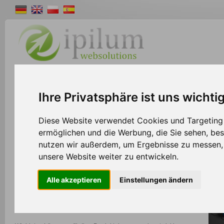
Shopsystem
Webdesign
Solutions
W
Ihre Privatsphäre ist uns wichti
>>
Home
Solutions
Diese Website verwendet Cookies und Targeting T
ermöglichen und die Werbung, die Sie sehen, bes
nutzen wir außerdem, um Ergebnisse zu messen
Professionelle e-Commerce Lösungen mit Ipil
unsere Website weiter zu entwickeln.
Das Team von Ipilum Solutions steht Ihnen zur Seite, wenn
Alle akzeptieren
Einstellungen ändern
strategisches Know-how gefragt ist – sei es bei der Planung und
Umsetzung Ihrer Geschäftsidee oder bei der effizienten Integration
von Drittprodukten und -dienstleistungen in Ihr Unternehmen.