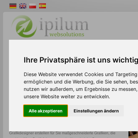
Shopsystem
Webdesign
Solutions
W
Ihre Privatsphäre ist uns wichti
>>
Home
Webdesign
Diese Website verwendet Cookies und Targeting T
ermöglichen und die Werbung, die Sie sehen, bes
nutzen wir außerdem, um Ergebnisse zu messen
Webdesign
unsere Website weiter zu entwickeln.
Sie benötigen ein neues Firmenlogo, auffällige Werbebanner oder
Alle akzeptieren
Einstellungen ändern
sogar ein komplettes Webseitenlayout?
Dann sind Sie bei uns an der richtigen Adresse. Unsere versierten
Grafikdesigner erstellen für Sie maßgeschneiderte Grafiken, die