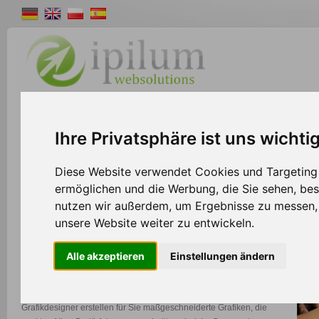
Shopsystem
Webdesign
Solutions
W
Ihre Privatsphäre ist uns wichti
>>
Home
Webdesign
Diese Website verwendet Cookies und Targeting T
ermöglichen und die Werbung, die Sie sehen, bes
nutzen wir außerdem, um Ergebnisse zu messen
Webdesign
unsere Website weiter zu entwickeln.
Sie benötigen ein neues Firmenlogo, auffällige Werbebanner oder
Alle akzeptieren
Einstellungen ändern
sogar ein komplettes Webseitenlayout?
Dann sind Sie bei uns an der richtigen Adresse. Unsere versierten
Grafikdesigner erstellen für Sie maßgeschneiderte Grafiken, die