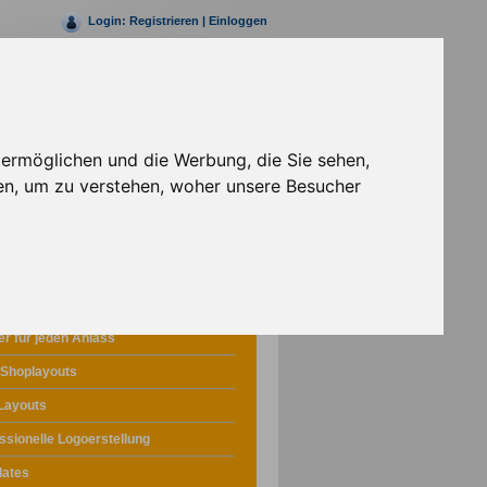
Login:
Registrieren
|
Einloggen
Rufen Sie uns jetzt an
+49 (0)30 69203147- 0
 ermöglichen und die Werbung, die Sie sehen,
en, um zu verstehen, woher unsere Besucher
Webdesign
r für jeden Anlass
 Shoplayouts
Layouts
ssionelle Logoerstellung
lates