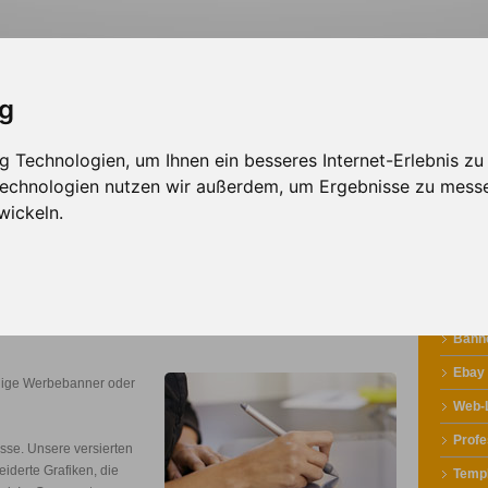
ig
 Technologien, um Ihnen ein besseres Internet-Erlebnis zu
sign
Solutions
Werbepartner
 Technologien nutzen wir außerdem, um Ergebnisse zu mess
wickeln.
Banne
Ebay
llige Werbebanner oder
Web-
Profe
esse. Unsere versierten
iderte Grafiken, die
Temp