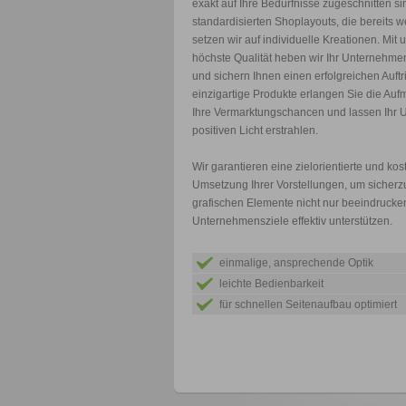
exakt auf Ihre Bedürfnisse zugeschnitten s
standardisierten Shoplayouts, die bereits wei
setzen wir auf individuelle Kreationen. Mit
höchste Qualität heben wir Ihr Unternehm
und sichern Ihnen einen erfolgreichen Auftri
einzigartige Produkte erlangen Sie die Auf
Ihre Vermarktungschancen und lassen Ihr 
positiven Licht erstrahlen.
Wir garantieren eine zielorientierte und ko
Umsetzung Ihrer Vorstellungen, um sicherzu
grafischen Elemente nicht nur beeindrucke
Unternehmensziele effektiv unterstützen.
einmalige, ansprechende Optik
leichte Bedienbarkeit
für schnellen Seitenaufbau optimiert