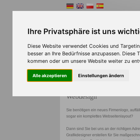
Ihre Privatsphäre ist uns wicht
Diese Website verwendet Cookies und Targeting
Shopsystem
Webde
besser an Ihre Bedürfnisse anzupassen. Diese
kommen oder um unsere Website weiter zu ent
>>
Home
Webdesign
Alle akzeptieren
Einstellungen ändern
Webdesign
Sie benötigen ein neues Firmenlogo, auffä
sogar ein komplettes Webseitenlayout?
Dann sind Sie bei uns an der richtigen Adr
Grafikdesigner erstellen für Sie maßgeschne