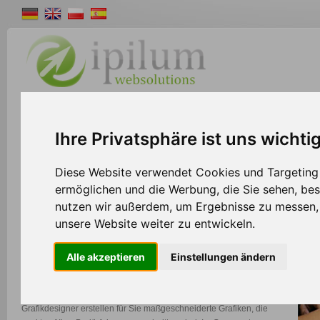
Shopsystem
Webdesign
Solutions
W
Ihre Privatsphäre ist uns wichti
>>
Home
Webdesign
Diese Website verwendet Cookies und Targeting T
ermöglichen und die Werbung, die Sie sehen, bes
nutzen wir außerdem, um Ergebnisse zu messen
Webdesign
unsere Website weiter zu entwickeln.
Sie benötigen ein neues Firmenlogo, auffällige Werbebanner oder
Alle akzeptieren
Einstellungen ändern
sogar ein komplettes Webseitenlayout?
Dann sind Sie bei uns an der richtigen Adresse. Unsere versierten
Grafikdesigner erstellen für Sie maßgeschneiderte Grafiken, die