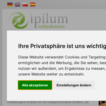
Shopsystem
Webdesign
Solutions
W
Ihre Privatsphäre ist uns wichti
>>
Home
Webdesign
Diese Website verwendet Cookies und Targeting T
ermöglichen und die Werbung, die Sie sehen, bes
nutzen wir außerdem, um Ergebnisse zu messen
Webdesign
unsere Website weiter zu entwickeln.
Sie benötigen ein neues Firmenlogo, auffällige Werbebanner oder
Alle akzeptieren
Einstellungen ändern
sogar ein komplettes Webseitenlayout?
Dann sind Sie bei uns an der richtigen Adresse. Unsere versierten
Grafikdesigner erstellen für Sie maßgeschneiderte Grafiken, die