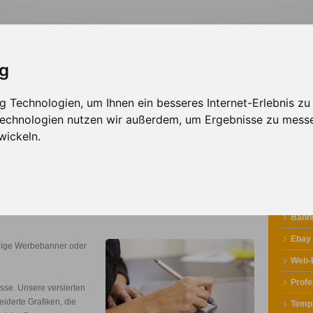
ig
 Technologien, um Ihnen ein besseres Internet-Erlebnis zu
sign
Solutions
Werbepartner
 Technologien nutzen wir außerdem, um Ergebnisse zu mess
wickeln.
Banne
Ebay
llige Werbebanner oder
Web-
Profe
esse. Unsere versierten
iderte Grafiken, die
Temp