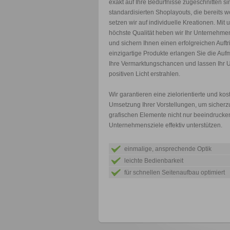
exakt auf Ihre Bedürfnisse zugeschnitten s
standardisierten Shoplayouts, die bereits wei
setzen wir auf individuelle Kreationen. Mit
höchste Qualität heben wir Ihr Unternehm
und sichern Ihnen einen erfolgreichen Auftri
einzigartige Produkte erlangen Sie die Auf
Ihre Vermarktungschancen und lassen Ihr 
positiven Licht erstrahlen.
Wir garantieren eine zielorientierte und ko
Umsetzung Ihrer Vorstellungen, um sicherzu
grafischen Elemente nicht nur beeindrucke
Unternehmensziele effektiv unterstützen.
einmalige, ansprechende Optik
leichte Bedienbarkeit
für schnellen Seitenaufbau optimiert