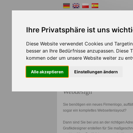
Ihre Privatsphäre ist uns wicht
Diese Website verwendet Cookies und Targeting
Shopsystem
Webde
besser an Ihre Bedürfnisse anzupassen. Diese
kommen oder um unsere Website weiter zu ent
>>
Home
Webdesign
Alle akzeptieren
Einstellungen ändern
Webdesign
Sie benötigen ein neues Firmenlogo, auffä
sogar ein komplettes Webseitenlayout?
Dann sind Sie bei uns an der richtigen Adr
Grafikdesigner erstellen für Sie maßgeschne