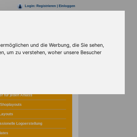
Login:
Registrieren
|
Einloggen
Rufen Sie uns jetzt an
+49 (0)30 69203147- 0
 ermöglichen und die Werbung, die Sie sehen,
en, um zu verstehen, woher unsere Besucher
Webdesign
r für jeden Anlass
 Shoplayouts
Layouts
ssionelle Logoerstellung
lates