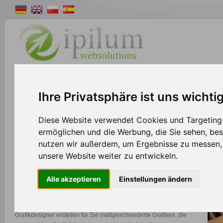
Shopsystem
Webdesign
Solutions
W
Ihre Privatsphäre ist uns wichti
>>
Home
Webdesign
Diese Website verwendet Cookies und Targeting T
ermöglichen und die Werbung, die Sie sehen, bes
nutzen wir außerdem, um Ergebnisse zu messen
Webdesign
unsere Website weiter zu entwickeln.
Sie benötigen ein neues Firmenlogo, auffällige Werbebanner oder
Alle akzeptieren
Einstellungen ändern
sogar ein komplettes Webseitenlayout?
Dann sind Sie bei uns an der richtigen Adresse. Unsere versierten
Grafikdesigner erstellen für Sie maßgeschneiderte Grafiken, die