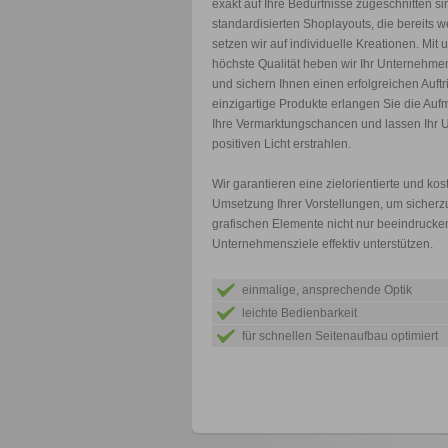
exakt auf Ihre Bedürfnisse zugeschnitten s
standardisierten Shoplayouts, die bereits wei
setzen wir auf individuelle Kreationen. Mit
höchste Qualität heben wir Ihr Unternehm
und sichern Ihnen einen erfolgreichen Auftri
einzigartige Produkte erlangen Sie die Auf
Ihre Vermarktungschancen und lassen Ihr 
positiven Licht erstrahlen.
Wir garantieren eine zielorientierte und ko
Umsetzung Ihrer Vorstellungen, um sicherzu
grafischen Elemente nicht nur beeindrucke
Unternehmensziele effektiv unterstützen.
einmalige, ansprechende Optik
leichte Bedienbarkeit
für schnellen Seitenaufbau optimiert