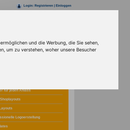
Login:
Registrieren
|
Einloggen
Rufen Sie uns jetzt an
+49 (0)30 69203147- 0
 ermöglichen und die Werbung, die Sie sehen,
en, um zu verstehen, woher unsere Besucher
Webdesign
r für jeden Anlass
 Shoplayouts
Layouts
ssionelle Logoerstellung
lates