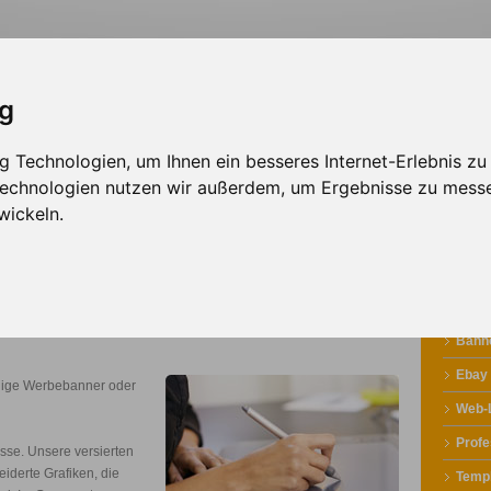
ig
 Technologien, um Ihnen ein besseres Internet-Erlebnis zu
sign
Solutions
Werbepartner
 Technologien nutzen wir außerdem, um Ergebnisse zu mess
wickeln.
Banne
Ebay
llige Werbebanner oder
Web-
Profe
esse. Unsere versierten
iderte Grafiken, die
Temp