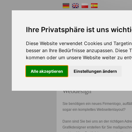
Ihre Privatsphäre ist uns wicht
Diese Website verwendet Cookies und Targeting
Shopsystem
Webde
besser an Ihre Bedürfnisse anzupassen. Diese
kommen oder um unsere Website weiter zu ent
>>
Home
Webdesign
Alle akzeptieren
Einstellungen ändern
Webdesign
Sie benötigen ein neues Firmenlogo, auffä
sogar ein komplettes Webseitenlayout?
Dann sind Sie bei uns an der richtigen Adr
Grafikdesigner erstellen für Sie maßgeschne