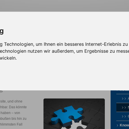
ig
 Technologien, um Ihnen ein besseres Internet-Erlebnis zu
sign
Solutions
Werbepartner
 Technologien nutzen wir außerdem, um Ergebnisse zu mess
wickeln.
g
Instal
bsite, und ohne
ichbar. Das könnte
 haben – von
bußen bis hin zu
hlimmsten Fall
Know