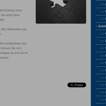
 Einrichtung einer
Sie sofort über
SMS.
Entwi
, Ihre Webseiten und
n.
Wir konfigurieren das
 können Sie sich
rfügbar ist und Sie im
 werden.