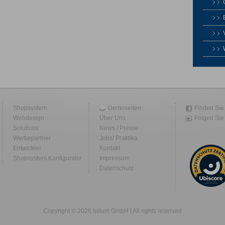
Shopsystem
Demoseiten
Finden Sie
Webdesign
Über Uns
Folgen Sie 
Solutions
News / Presse
Werbepartner
Jobs/ Praktika
Entwickler
Kontakt
Shopsystem Konfigurator
Impressum
Datenschutz
Copyright © 2026 Ipilum GmbH | All rights reserved