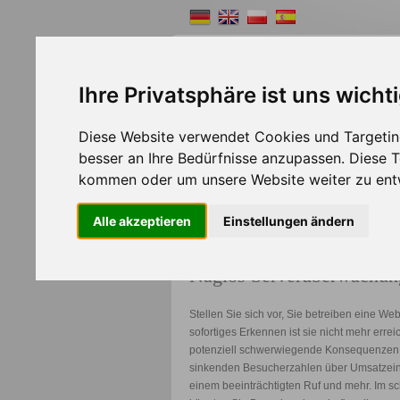
Ihre Privatsphäre ist uns wicht
Diese Website verwendet Cookies und Targeting
Shopsystem
Webde
besser an Ihre Bedürfnisse anzupassen. Diese
>>
Home
Solutions
kommen oder um unsere Website weiter zu ent
Alle akzeptieren
Einstellungen ändern
Nagios Serverüberwachun
Stellen Sie sich vor, Sie betreiben eine We
sofortiges Erkennen ist sie nicht mehr erre
potenziell schwerwiegende Konsequenzen
sinkenden Besucherzahlen über Umsatzein
einem beeinträchtigten Ruf und mehr. Im sc