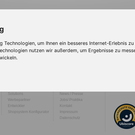
ig
 Technologien, um Ihnen ein besseres Internet-Erlebnis zu
sign
Solutions
Werbepartner
 Technologien nutzen wir außerdem, um Ergebnisse zu mess
wickeln.
Shopsystem
Demoseiten
Finden Sie
Webdesign
Über Uns
Folgen Sie 
Solutions
News / Presse
Werbepartner
Jobs/ Praktika
Entwickler
Kontakt
Shopsystem Konfigurator
Impressum
Datenschutz