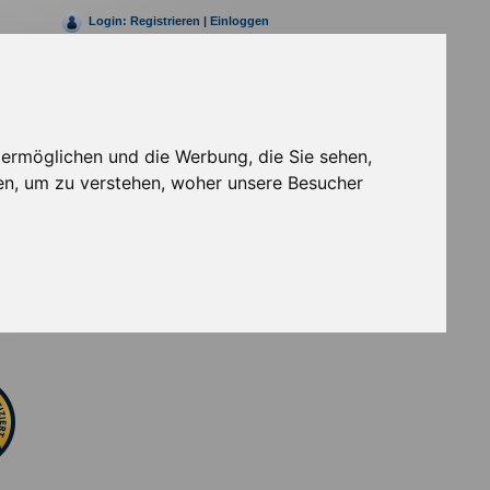
Login:
Registrieren
|
Einloggen
Rufen Sie uns jetzt an
+49 (0)30 69203147- 0
 ermöglichen und die Werbung, die Sie sehen,
en, um zu verstehen, woher unsere Besucher
 uns bei Facebook
uns auf Twitter