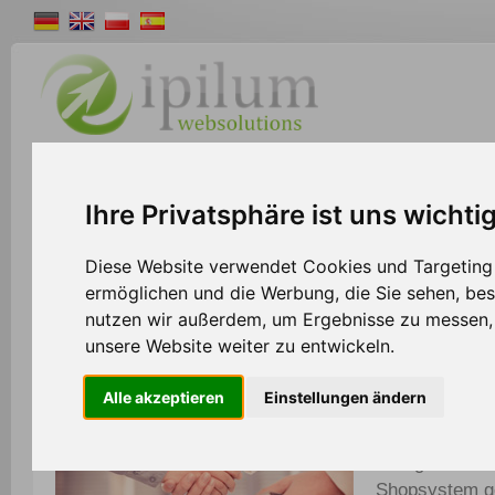
Shopsystem
Webdesign
Solutions
W
Ihre Privatsphäre ist uns wichti
>>
Home
Partner
Diese Website verwendet Cookies und Targeting T
ermöglichen und die Werbung, die Sie sehen, bes
nutzen wir außerdem, um Ergebnisse zu messen
Partner werden und attraktive Vorteile genie
unsere Website weiter zu entwickeln.
Alle akzeptieren
Einstellungen ändern
Ipilum präsent
von Vorteilen 
Gelegenheit, 
Shopsystem g