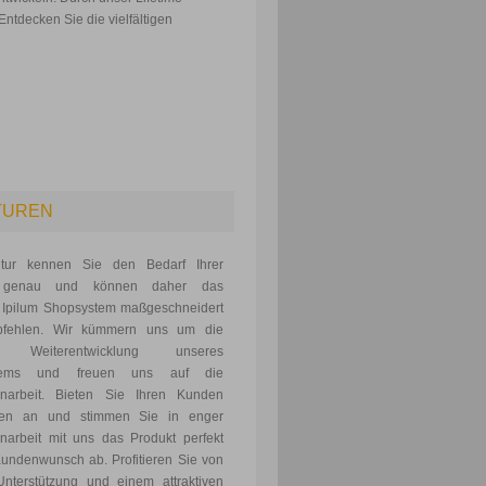
ntdecken Sie die vielfältigen
TUREN
tur kennen Sie den Bedarf Ihrer
 genau und können daher das
 Ipilum Shopsystem maßgeschneidert
pfehlen. Wir kümmern uns um die
e Weiterentwicklung unseres
tems und freuen uns auf die
arbeit. Bieten Sie Ihren Kunden
gen an und stimmen Sie in enger
arbeit mit uns das Produkt perfekt
undenwunsch ab. Profitieren Sie von
Unterstützung und einem attraktiven