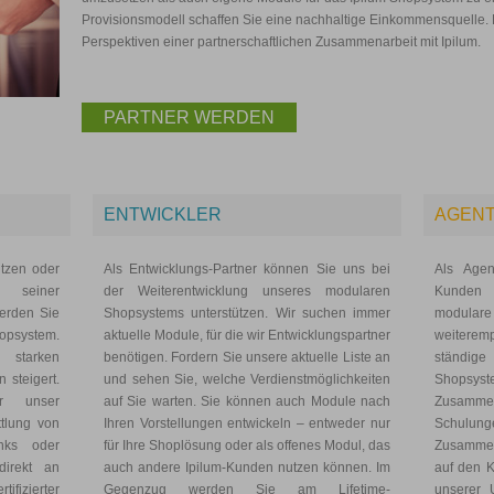
Provisionsmodell schaffen Sie eine nachhaltige Einkommensquelle. E
Perspektiven einer partnerschaftlichen Zusammenarbeit mit Ipilum.
PARTNER WERDEN
ENTWICKLER
AGEN
tzen oder
Als Entwicklungs-Partner können Sie uns bei
Als Agen
 seiner
der Weiterentwicklung unseres modularen
Kunden
werden Sie
Shopsystems unterstützen. Wir suchen immer
modulare
hopsystem.
aktuelle Module, für die wir Entwicklungspartner
weiterem
starken
benötigen. Fordern Sie unsere aktuelle Liste an
ständig
 steigert.
und sehen Sie, welche Verdienstmöglichkeiten
Shopsys
r unser
auf Sie warten. Sie können auch Module nach
Zusammen
tlung von
Ihren Vorstellungen entwickeln – entweder nur
Schulun
nks oder
für Ihre Shoplösung oder als offenes Modul, das
Zusammen
irekt an
auch andere Ipilum-Kunden nutzen können. Im
auf den K
fizierter
Gegenzug werden Sie am Lifetime-
unserer 