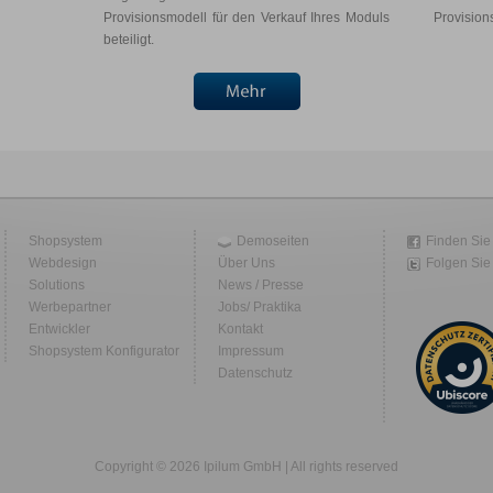
Provisionsmodell für den Verkauf Ihres Moduls
Provision
beteiligt.
Shopsystem
Demoseiten
Finden Sie
Webdesign
Über Uns
Folgen Sie 
Solutions
News / Presse
Werbepartner
Jobs/ Praktika
Entwickler
Kontakt
Shopsystem Konfigurator
Impressum
Datenschutz
Copyright © 2026 Ipilum GmbH | All rights reserved