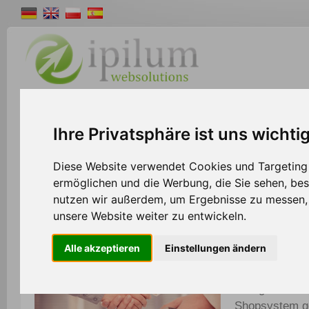
Shopsystem
Webdesign
Solutions
W
Ihre Privatsphäre ist uns wichti
>>
Home
Partner
Diese Website verwendet Cookies und Targeting T
ermöglichen und die Werbung, die Sie sehen, bes
nutzen wir außerdem, um Ergebnisse zu messen
Partner werden und attraktive Vorteile genie
unsere Website weiter zu entwickeln.
Alle akzeptieren
Einstellungen ändern
Ipilum präsent
von Vorteilen 
Gelegenheit, 
Shopsystem g