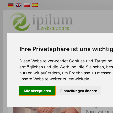
Shopsystem
Webdesign
Solutions
W
Ihre Privatsphäre ist uns wichti
>>
Home
Partner
Diese Website verwendet Cookies und Targeting T
ermöglichen und die Werbung, die Sie sehen, bes
nutzen wir außerdem, um Ergebnisse zu messen
Partner werden und attraktive Vorteile genie
unsere Website weiter zu entwickeln.
Alle akzeptieren
Einstellungen ändern
Ipilum präsent
von Vorteilen 
Gelegenheit, 
Shopsystem g