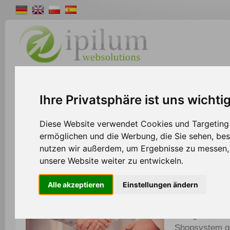
Shopsystem
Webdesign
Solutions
W
Ihre Privatsphäre ist uns wichti
>>
Home
Partner
Diese Website verwendet Cookies und Targeting T
ermöglichen und die Werbung, die Sie sehen, bes
nutzen wir außerdem, um Ergebnisse zu messen
Partner werden und attraktive Vorteile genie
unsere Website weiter zu entwickeln.
Alle akzeptieren
Einstellungen ändern
Ipilum präsent
von Vorteilen 
Gelegenheit, 
Shopsystem g