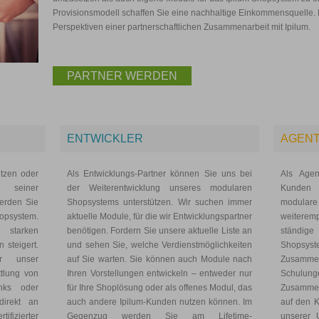
Provisionsmodell schaffen Sie eine nachhaltige Einkommensquelle. E
Perspektiven einer partnerschaftlichen Zusammenarbeit mit Ipilum.
PARTNER WERDEN
ENTWICKLER
AGEN
tzen oder
Als Entwicklungs-Partner können Sie uns bei
Als Agen
 seiner
der Weiterentwicklung unseres modularen
Kunden
werden Sie
Shopsystems unterstützen. Wir suchen immer
modulare
hopsystem.
aktuelle Module, für die wir Entwicklungspartner
weiterem
starken
benötigen. Fordern Sie unsere aktuelle Liste an
ständig
 steigert.
und sehen Sie, welche Verdienstmöglichkeiten
Shopsys
r unser
auf Sie warten. Sie können auch Module nach
Zusammen
tlung von
Ihren Vorstellungen entwickeln – entweder nur
Schulun
nks oder
für Ihre Shoplösung oder als offenes Modul, das
Zusammen
irekt an
auch andere Ipilum-Kunden nutzen können. Im
auf den K
fizierter
Gegenzug werden Sie am Lifetime-
unserer 