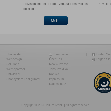
Provisionsmodell für den Verkauf Ihres Moduls
Provision
beteiligt.
Shopsystem
Demoseiten
Finden Sie
Webdesign
Über Uns
Folgen Sie 
Solutions
News / Presse
Werbepartner
Jobs/ Praktika
Entwickler
Kontakt
Shopsystem Konfigurator
Impressum
Datenschutz
Copyright © 2026 Ipilum GmbH | All rights reserved