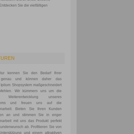
ntdecken Sie die vielfältigen
TUREN
tur kennen Sie den Bedarf Ihrer
 genau und können daher das
 Ipilum Shopsystem maßgeschneidert
pfehlen. Wir kümmern uns um die
e Weiterentwicklung unseres
tems und freuen uns auf die
arbeit. Bieten Sie Ihren Kunden
gen an und stimmen Sie in enger
arbeit mit uns das Produkt perfekt
undenwunsch ab. Profitieren Sie von
Unterstützung und einem attraktiven