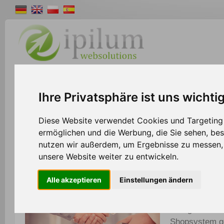
Shopsystem
Webdesign
Solutions
W
Ihre Privatsphäre ist uns wichti
>>
Home
Partner
Diese Website verwendet Cookies und Targeting T
ermöglichen und die Werbung, die Sie sehen, bes
nutzen wir außerdem, um Ergebnisse zu messen
Partner werden und attraktive Vorteile genie
unsere Website weiter zu entwickeln.
Alle akzeptieren
Einstellungen ändern
Ipilum präsent
von Vorteilen 
Gelegenheit, 
Shopsystem g