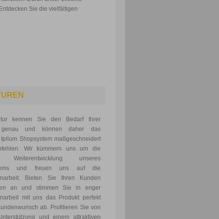
ntdecken Sie die vielfältigen
TUREN
tur kennen Sie den Bedarf Ihrer
 genau und können daher das
 Ipilum Shopsystem maßgeschneidert
pfehlen. Wir kümmern uns um die
e Weiterentwicklung unseres
tems und freuen uns auf die
arbeit. Bieten Sie Ihren Kunden
gen an und stimmen Sie in enger
arbeit mit uns das Produkt perfekt
undenwunsch ab. Profitieren Sie von
Unterstützung und einem attraktiven