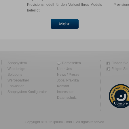
Provisionsmodell für den Verkauf Ihres Moduls
Provision
beteiligt.
Shopsystem
Demoseiten
Finden Sie
Webdesign
Über Uns
Folgen Sie 
Solutions
News / Presse
Werbepartner
Jobs/ Praktika
Entwickler
Kontakt
Shopsystem Konfigurator
Impressum
Datenschutz
Copyright © 2026 Ipilum GmbH | All rights reserved