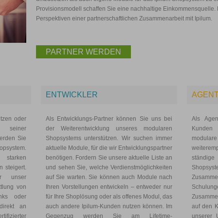
Provisionsmodell schaffen Sie eine nachhaltige Einkommensquelle. E
Perspektiven einer partnerschaftlichen Zusammenarbeit mit Ipilum.
PARTNER WERDEN
ENTWICKLER
AGEN
tzen oder
Als Entwicklungs-Partner können Sie uns bei
Als Agen
 seiner
der Weiterentwicklung unseres modularen
Kunden
werden Sie
Shopsystems unterstützen. Wir suchen immer
modulare
hopsystem.
aktuelle Module, für die wir Entwicklungspartner
weiterem
starken
benötigen. Fordern Sie unsere aktuelle Liste an
ständig
 steigert.
und sehen Sie, welche Verdienstmöglichkeiten
Shopsys
r unser
auf Sie warten. Sie können auch Module nach
Zusammen
tlung von
Ihren Vorstellungen entwickeln – entweder nur
Schulun
nks oder
für Ihre Shoplösung oder als offenes Modul, das
Zusammen
irekt an
auch andere Ipilum-Kunden nutzen können. Im
auf den K
fizierter
Gegenzug werden Sie am Lifetime-
unserer 