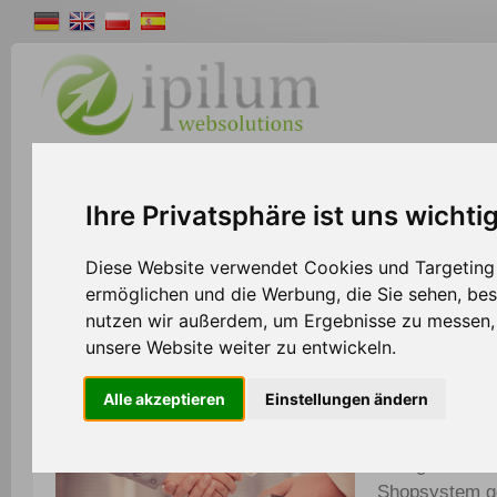
Shopsystem
Webdesign
Solutions
W
Ihre Privatsphäre ist uns wichti
>>
Home
Partner
Diese Website verwendet Cookies und Targeting T
ermöglichen und die Werbung, die Sie sehen, bes
nutzen wir außerdem, um Ergebnisse zu messen
Partner werden und attraktive Vorteile genie
unsere Website weiter zu entwickeln.
Alle akzeptieren
Einstellungen ändern
Ipilum präsent
von Vorteilen 
Gelegenheit, 
Shopsystem g