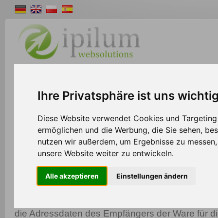
Shopsystem
Webdesign
Solutions
W
Ihre Privatsphäre ist uns wichti
>>
Home
Shopsystem
Diese Website verwendet Cookies und Targeting T
ermöglichen und die Werbung, die Sie sehen, bes
nutzen wir außerdem, um Ergebnisse zu messen
Scherbauer Schnittstelle für Ipilum 
unsere Website weiter zu entwickeln.
Mit den Export Schnittstellen vom Ipilum Shopsy
Alle akzeptieren
Einstellungen ändern
schnell und effizient Ihr tägliches Versandauf
Aufträge können aus einer Liste heraus direkt se
die Adressdaten des Empfängers der Ware für di