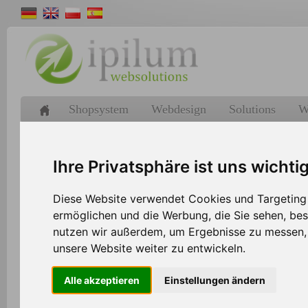
Shopsystem
Webdesign
Solutions
W
>>
Home
Shopsystem
Ihre Privatsphäre ist uns wichti
Diese Website verwendet Cookies und Targeting T
Schnittstelle zwischen dem Ipilum 
ermöglichen und die Werbung, die Sie sehen, bes
nutzen wir außerdem, um Ergebnisse zu messen
Hood.de
unsere Website weiter zu entwickeln.
Im Jahr 2000 gestartet, ist Hood.de heute mit ü
Alle akzeptieren
Einstellungen ändern
täglich und über 10 Mio. Kunden einer der größt
Deutschlands.