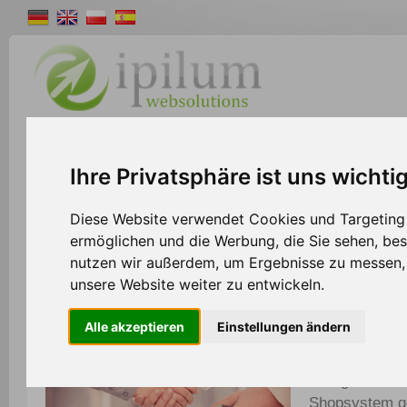
Shopsystem
Webdesign
Solutions
W
Ihre Privatsphäre ist uns wichti
>>
Home
Partner
Diese Website verwendet Cookies und Targeting T
ermöglichen und die Werbung, die Sie sehen, bes
nutzen wir außerdem, um Ergebnisse zu messen
Partner werden und attraktive Vorteile genie
unsere Website weiter zu entwickeln.
Alle akzeptieren
Einstellungen ändern
Ipilum präsent
von Vorteilen 
Gelegenheit, 
Shopsystem g