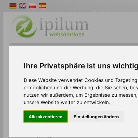
Shopsystem
Webdesign
Solutions
W
>>
Home
Shopsystem
Ihre Privatsphäre ist uns wichti
Diese Website verwendet Cookies und Targeting T
ermöglichen und die Werbung, die Sie sehen, bes
Schnittstelle zu EasyWinArt
nutzen wir außerdem, um Ergebnisse zu messen
unsere Website weiter zu entwickeln.
Seit beginn der Entwicklung von easyWinArt im
Alle akzeptieren
Einstellungen ändern
das ERP System der IT-Easy GmbH stetig durc
Funktionen ergänzt. Durch seine flexibilität ist es
Branchen geeignet.