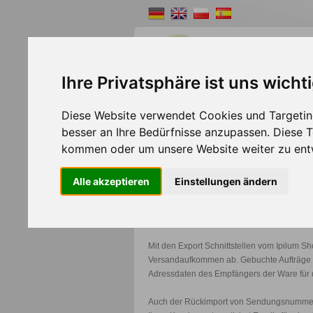
Ihre Privatsphäre ist uns wicht
Shopsystem
Webde
Diese Website verwendet Cookies und Targeting
besser an Ihre Bedürfnisse anzupassen. Diese
>>
Home
Shopsystem
kommen oder um unsere Website weiter zu ent
Alle akzeptieren
Einstellungen ändern
Emons Schnittstelle für I
Mit den Export Schnittstellen vom Ipilum Sho
Versandaufkommen ab. Gebuchte Aufträge kö
Adressdaten des Empfängers der Ware für d
Auch der Rückimport von Sendungsnummern