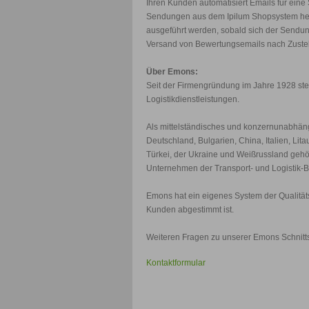
Ihren Kunden automatisiert Emails für ein
Sendungen aus dem Ipilum Shopsystem her
ausgeführt werden, sobald sich der Sendun
Versand von Bewertungsemails nach Zustel
Über Emons:
Seit der Firmengründung im Jahre 1928 ste
Logistikdienstleistungen.
Als mittelständisches und konzernunabhän
Deutschland, Bulgarien, China, Italien, Li
Türkei, der Ukraine und Weißrussland gehör
Unternehmen der Transport- und Logistik-
Emons hat ein eigenes System der Qualitäts
Kunden abgestimmt ist.
Weiteren Fragen zu unserer Emons Schnitts
Kontaktformular