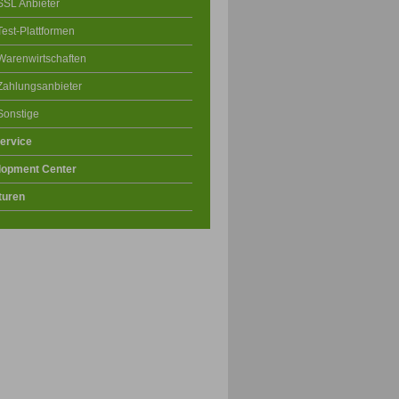
SSL Anbieter
Test-Plattformen
Warenwirtschaften
Zahlungsanbieter
Sonstige
ervice
lopment Center
turen