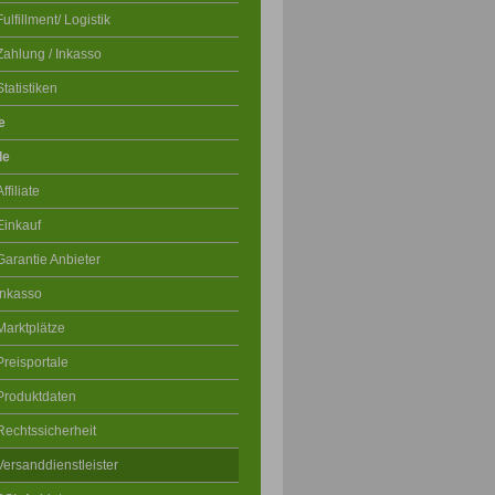
Fulfillment/ Logistik
Zahlung / Inkasso
Statistiken
e
le
Affiliate
Einkauf
Garantie Anbieter
Inkasso
Marktplätze
Preisportale
Produktdaten
Rechtssicherheit
Versanddienstleister