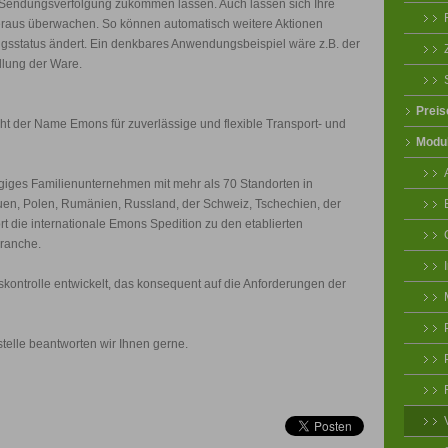
e Sendungsverfolgung zukommen lassen. Auch lassen sich Ihre
aus überwachen. So können automatisch weitere Aktionen
gsstatus ändert. Ein denkbares Anwendungsbeispiel wäre z.B. der
lung der Ware.
Preis
ht der Name Emons für zuverlässige und flexible Transport- und
Modu
giges Familienunternehmen mit mehr als 70 Standorten in
tauen, Polen, Rumänien, Russland, der Schweiz, Tschechien, der
t die internationale Emons Spedition zu den etablierten
Branche.
kontrolle entwickelt, das konsequent auf die Anforderungen der
telle beantworten wir Ihnen gerne.