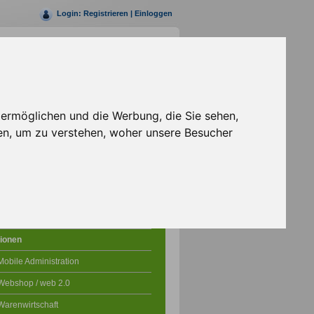
Login:
Registrieren
|
Einloggen
Rufen Sie uns jetzt an
+49 (0)30 69203147- 0
 ermöglichen und die Werbung, die Sie sehen,
en, um zu verstehen, woher unsere Besucher
Shopsystem
icke in die Shopsoftware
ionen
Mobile Administration
Webshop / web 2.0
Warenwirtschaft