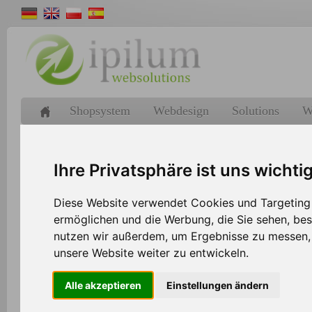
Shopsystem
Webdesign
Solutions
W
>>
Home
Shopsystem
Ihre Privatsphäre ist uns wichti
Diese Website verwendet Cookies und Targeting T
Schnittstelle zwischen dem Ipilum 
ermöglichen und die Werbung, die Sie sehen, bes
Amazon
nutzen wir außerdem, um Ergebnisse zu messen
unsere Website weiter zu entwickeln.
Amazon ist ein riesiger Online-Versandhändler 
Alle akzeptieren
Einstellungen ändern
wurde und der nach eigenen Angaben das größt
Bücher, CDs und Videos besitzt, über das man 